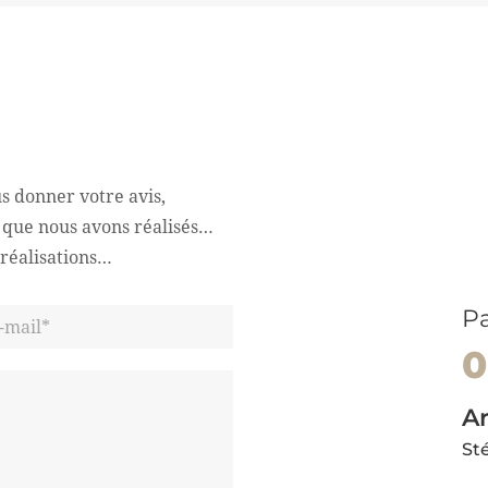
s donner votre avis,
s que nous avons réalisés…
 réalisations…
Pa
0
Ar
St